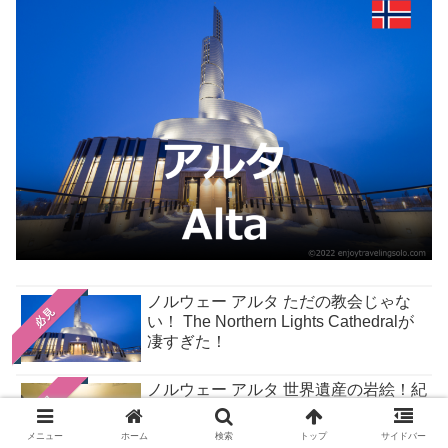
ノルウェー アルタ ただの教会じゃな
必見
い！ The Northern Lights Cathedralが
凄すぎた！
ノルウェー アルタ 世界遺産の岩絵！紀
必見
元前の北極圏の人々からメッセージを
感じ取れ！
メニュー
ホーム
検索
トップ
サイドバー