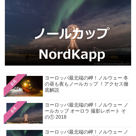
ヨーロッパ最北端の岬！ノルウェー 冬
必見
の昼も夜もノールカップ ！アクセス徹
底解説
ヨーロッパ最北端の岬！ノルウェー ノ
必見
ールカップ オーロラ 撮影レポート そ
の① 2018
ヨーロッパ最北端の岬！ノルウェー ノ