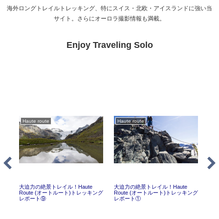
海外ロングトレイルトレッキング、特にスイス・北欧・アイスランドに強い当
サイト。さらにオーロラ撮影情報も満載。
Enjoy Traveling Solo
Haute route
Haute route
Ki
グ
大迫力の絶景トレイル！Haute
大迫力の絶景トレイル！Haute
【ネ
忘
Route (オートルート)トレッキング
Route (オートルート)トレッキング
ルケ
レポート⑨
レポート①
全