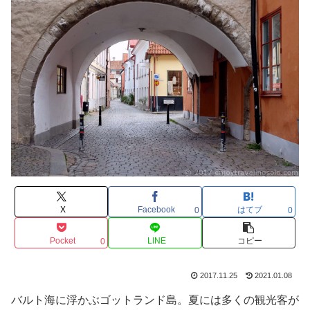
X
Facebook
はてブ
0
0
Pocket
LINE
コピー
0
2017.11.25
2021.01.08
バルト海に浮かぶゴットランド島。夏には多くの観光客が