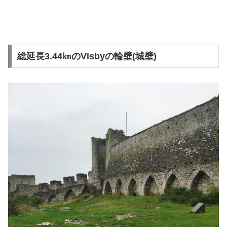
総延長3.44㎞のVisbyの輪壁(城壁)