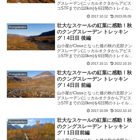
グスレーデン(ニッカルオクタからアビス
コSTFまでの110km)を6日間のトレイルハ
イクしました。本記事では、「ハイク5日
2017.10.12
2023.05.05
目 前編 チェクチャからアレスヤーレへ」
をレポートします。
壮大なスケールの紅葉に感動！秋
Kungsleden
のクングスレーデン トレッキン
グ！4日目 後編
山小屋がCloseとなった後の秋の北部クン
グスレーデン(ニッカルオクタからアビス
コSTFまでの110km)を6日間のトレイルハ
イクしました。本記事では、「ハイク4日
2017.10.11
2022.10.10
目 後編 チェクチャ小屋」をレポートしま
す。
壮大なスケールの紅葉に感動！秋
Kungsleden
のクングスレーデン トレッキン
グ！4日目 前編
山小屋がCloseとなった後の秋の北部クン
グスレーデン(ニッカルオクタからアビス
コSTFまでの110km)を6日間のトレイルハ
イクしました。本記事では、「ハイク4日
2017.10.09
2022.10.10
目 前編 サルカからチェクチャへ」をレポ
ートします。
壮大なスケールの紅葉に感動！秋
Kungsleden
のクングスレーデン トレッキン
グ！1日目前編