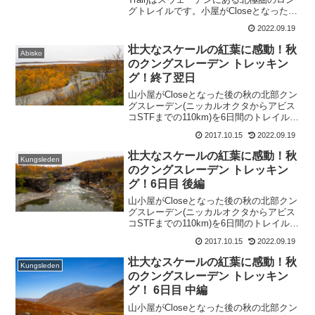
グトレイルです。小屋がCloseとなった後
の9月最終週に行った110ｋｍのトレイル
2022.09.19
トレッキングの模様のまとめを行いま
す。
壮大なスケールの紅葉に感動！秋
Abisko
のクングスレーデン トレッキン
グ！終了翌日
山小屋がCloseとなった後の秋の北部クン
グスレーデン(ニッカルオクタからアビス
コSTFまでの110km)を6日間のトレイルハ
イクしました。本記事では、「ハイク終
2017.10.15
2022.09.19
了翌日アビスコツーリストステーション
からストックホルムへ」をレポートしま
壮大なスケールの紅葉に感動！秋
Kungsleden
す。
のクングスレーデン トレッキン
グ！6日目 後編
山小屋がCloseとなった後の秋の北部クン
グスレーデン(ニッカルオクタからアビス
コSTFまでの110km)を6日間のトレイルハ
イクしました。本記事では、「ハイク6日
2017.10.15
2022.09.19
目 後編アビスコヤーレからアビスコツー
リストステーション」をレポートしま
壮大なスケールの紅葉に感動！秋
Kungsleden
す。
のクングスレーデン トレッキン
グ！ 6日目 中編
山小屋がCloseとなった後の秋の北部クン