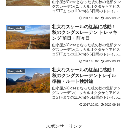
山小屋がCloseとなった後の秋の北部クン
グスレーデン(ニッカルオクタからアビス
コSTFまでの110km)を6日間のトレイルハ
イクしました。本記事では、「ハイク2日
2017.10.02
2022.09.22
目 ケブネカイセマウンテンステーション
からシンギへ」をレポートします。
壮大なスケールの紅葉に感動！
Kungsleden
秋のクングスレーデン トレッキ
ング 前日・前々日
山小屋がCloseとなった後の秋の北部クン
グスレーデン(ニッカルオクタからアビス
コSTFまでの110km)を6日間のトレイルハ
イクしました。本記事では、「ハイク
2017.10.02
2022.09.19
前々日 ストックホルム→キルナ」「ハイ
ク前日 キルナ泊」をレポートします。
壮大なスケールの紅葉に感動！
Kungsleden
秋のクングスレーデントレイル
準備・ルート検討編
山小屋がCloseとなった後の秋の北部クン
グスレーデン(ニッカルオクタからアビス
コSTFまでの110km)を6日間のトレイルハ
イクしました。本記事では秋特有の事情
2017.10.02
2022.09.19
を踏まえた北部クングスレーデンへの準
備・ルート検討をレポートします。
スポンサーリンク