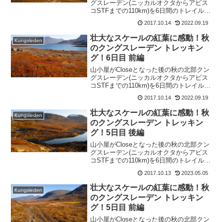
グスレーデン(ニッカルオクタからアビス
コSTFまでの110km)を6日間のトレイルハ
イクしました。本記事では、「ハイク6日
2017.10.14
2022.09.19
目 中編アレスヤーレからアビスコヤーレ
②」をレポートします。
壮大なスケールの紅葉に感動！秋
Kungsleden
のクングスレーデン トレッキン
グ！6日目 前編
山小屋がCloseとなった後の秋の北部クン
グスレーデン(ニッカルオクタからアビス
コSTFまでの110km)を6日間のトレイルハ
イクしました。本記事では、「ハイク6日
2017.10.14
2022.09.19
目 前編 アレスヤーレからアビスコヤーレ
①」をレポートします。
壮大なスケールの紅葉に感動！秋
Kungsleden
のクングスレーデン トレッキン
グ！5日目 後編
山小屋がCloseとなった後の秋の北部クン
グスレーデン(ニッカルオクタからアビス
コSTFまでの110km)を6日間のトレイルハ
イクしました。本記事では、「ハイク5日
2017.10.13
2023.05.05
目 後編 アレスヤーレ小屋とテント場」を
レポートします。
壮大なスケールの紅葉に感動！秋
Kungsleden
のクングスレーデン トレッキン
グ！5日目 前編
山小屋がCloseとなった後の秋の北部クン