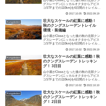
山小屋がCloseとなった後の秋の北部クン
グスレーデン(ニッカルオクタからアビス
コSTFまでの110km)を6日間のトレイルハ
イクしました。本記事では、「ハイク1日
2017.10.05
2022.09.19
目 前編 キルナ→ニッカルオクタ→ケブネ
カイセマウンテンステーション」をレポ
壮大なスケールの紅葉に感動！
Kungsleden
ートします。
秋のクングスレーデントレイル
環境・装備編
山小屋がCloseとなった後の秋の北部クン
グスレーデン(ニッカルオクタからアビス
コSTFまでの110km)を6日間のトレイルハ
イクしました。本記事では秋特有の事情
2017.10.02
2022.09.19
を踏まえ北部クングスレーデンの環境、
装備のまとめをレポートします。
壮大なスケールの紅葉に感動！秋
Kungsleden
のクングスレーデン トレッキン
グ！ 3日目
山小屋がCloseとなった後の秋の北部クン
グスレーデン(ニッカルオクタからアビス
コSTFまでの110km)を6日間のトレイルハ
イクしました。本記事では、「ハイク3日
2017.10.02
2022.10.10
目 シンギからサルカへ」をレポートしま
す。
壮大なスケールの紅葉に感動！秋
Kungsleden
のクングスレーデン トレッキン
グ！ 2日目