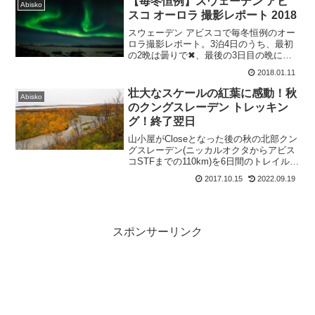
【毎冬恒例】スウェーデン アビ
Abisko
実際の写真とともに紹介します。
スコ オーロラ 撮影レポート 2018
スウェーデン アビスコで毎冬恒例のオー
ロラ撮影レポート。3泊4日のうち、最初
の2晩は曇りで✖、最後の3日目の晩に大
きく活発なオーロラを撮影することがで
2018.01.11
きました。今回はこの3日目に捉えること
ができたオーロラの写真と、今回の撮影
壮大なスケールの紅葉に感動！秋
Abisko
環境等について取り上げます。
のクングスレーデン トレッキン
グ！終了翌日
山小屋がCloseとなった後の秋の北部クン
グスレーデン(ニッカルオクタからアビス
コSTFまでの110km)を6日間のトレイルハ
イクしました。本記事では、「ハイク終
2017.10.15
2022.09.19
了翌日アビスコツーリストステーション
からストックホルムへ」をレポートしま
す。
スポンサーリンク