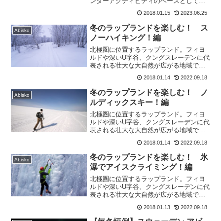
ンターアクティビティのベースとして多
くの人が利用するSTFアビスコツーリス
2018.01.15
2023.06.25
トステーション。スウェーデン内でもト
ップクラスの充実度を誇るこの施設の紹
冬のラップランドを楽しむ！ ス
Abisko
介その１をレポートします。
ノーハイキング！編
北極圏に位置するラップランド。フィヨ
ルドや深いU字谷、クングスレーデンに代
表される壮大な大自然が広がる地域で
す。今回はクングスレーデンの一部(ほん
2018.01.14
2022.09.18
の一部ですが・・)でスノーハイキングを
してきましたので実際の写真とともに紹
冬のラップランドを楽しむ！ ノ
Abisko
介します。
ルディックスキー！編
北極圏に位置するラップランド。フィヨ
ルドや深いU字谷、クングスレーデンに代
表される壮大な大自然が広がる地域で
す。冬のラップランドもアクティビティ
2018.01.14
2022.09.18
がいっぱい。今回はノルディックスキー
を体験してきましたので実際の写真とと
冬のラップランドを楽しむ！ 氷
Abisko
もに紹介します。
瀑でアイスクライミング！編
北極圏に位置するラップランド。フィヨ
ルドや深いU字谷、クングスレーデンに代
表される壮大な大自然が広がる地域で
す。冬のラップランドもアクティビティ
2018.01.13
2022.09.18
がいっぱい。今回は垂直な氷の壁でアイ
スクライミングを体験してきましたので