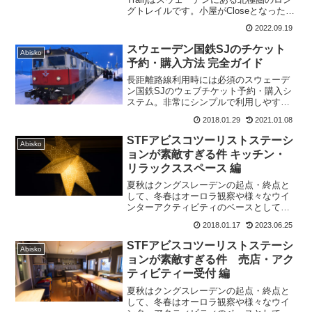
グトレイルです。小屋がCloseとなった後
の9月最終週に行った110ｋｍのトレイル
2022.09.19
トレッキングの模様のまとめを行いま
す。
スウェーデン国鉄SJのチケット
Abisko
予約・購入方法 完全ガイド
長距離路線利用時には必須のスウェーデ
ン国鉄SJのウェブチケット予約・購入シ
ステム。非常にシンプルで利用しやす
く、行先として他国コペンハーゲンや、
2018.01.29
2021.01.08
オスロまでカバーしています。今回スト
ックホルムからアビスコに行く際の寝台
STFアビスコツーリストステーシ
Abisko
列車を例に予約プロセスを解説します。
ョンが素敵すぎる件 キッチン・
リラックススペース 編
夏秋はクングスレーデンの起点・終点と
して、冬春はオーロラ観察や様々なウイ
ンターアクティビティのベースとして多
くの人が利用するSTFアビスコツーリス
2018.01.17
2023.06.25
トステーション。スウェーデン内でもト
ップクラスの充実度を誇るこの施設の紹
STFアビスコツーリストステーシ
Abisko
介その２をレポートします。
ョンが素敵すぎる件 売店・アク
ティビティー受付 編
夏秋はクングスレーデンの起点・終点と
して、冬春はオーロラ観察や様々なウイ