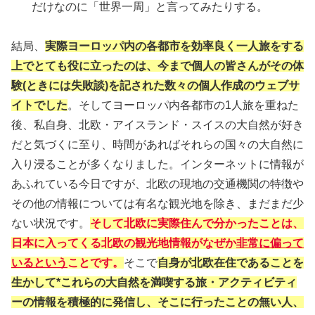
だけなのに「世界一周」と言ってみたりする。
結局、
実際ヨーロッパ内の各都市を効率良く一人旅をする
上でとても役に立ったのは、今まで個人の皆さんがその体
験(ときには失敗談)を記された数々の個人作成のウェブサ
イトでした
。そしてヨーロッパ内各都市の1人旅を重ねた
後、私自身、北欧・アイスランド・スイスの大自然が好き
だと気づくに至り、時間があればそれらの国々の大自然に
入り浸ることが多くなりました。インターネットに情報が
あふれている今日ですが、北欧の現地の交通機関の特徴や
その他の情報については有名な観光地を除き、まだまだ少
ない状況です。
そして北欧に実際住んで分かったことは、
日本に入ってくる北欧の観光地情報がなぜか
非常に偏って
いるという
ことです
。
そこで
自身が北欧在住であることを
生かして*これらの大自然を満喫する旅・アクティビティ
ーの情報を積極的に発信し、そこに行ったことの無い人、