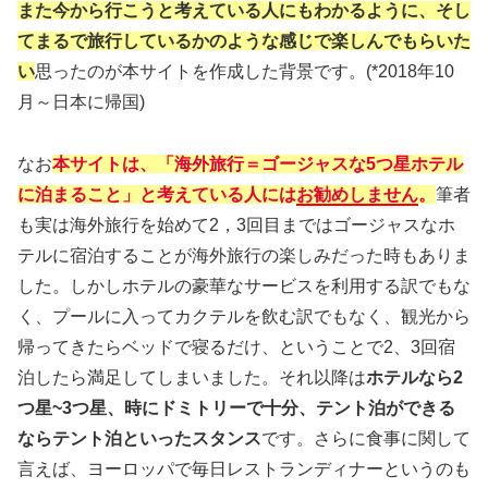
また今から行こうと考えている人にもわかるように、そし
てまるで旅行しているかのような感じで楽しんでもらいた
い
思ったのが本サイトを作成した背景です。(*2018年10
月～日本に帰国)
なお
本サイトは、「海外旅行＝ゴージャスな5つ星ホテル
に泊まること」と考えている人には
お勧めしません
。
筆者
も実は海外旅行を始めて2，3回目まではゴージャスなホ
テルに宿泊することが海外旅行の楽しみだった時もありま
した。しかしホテルの豪華なサービスを利用する訳でもな
く、プールに入ってカクテルを飲む訳でもなく、観光から
帰ってきたらベッドで寝るだけ、ということで2、3回宿
泊したら満足してしまいました。それ以降は
ホテルなら2
つ星~3つ星、時にドミトリーで十分、テント泊ができる
ならテント泊といったスタンス
です。さらに食事に関して
言えば、ヨーロッパで毎日レストランディナーというのも