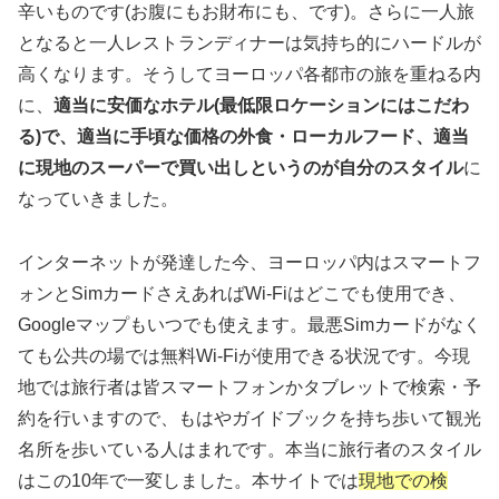
辛いものです(お腹にもお財布にも、です)。さらに一人旅
となると一人レストランディナーは気持ち的にハードルが
高くなります。そうしてヨーロッパ各都市の旅を重ねる内
に、
適当に安価なホテル(最低限ロケーションにはこだわ
る)で、適当に手頃な価格の外食・ローカルフード、適当
に現地のスーパーで買い出しというのが自分のスタイル
に
なっていきました。
インターネットが発達した今、ヨーロッパ内はスマートフ
ォンとSimカードさえあればWi-Fiはどこでも使用でき、
Googleマップもいつでも使えます。最悪Simカードがなく
ても公共の場では無料Wi-Fiが使用できる状況です。今現
地では旅行者は皆スマートフォンかタブレットで検索・予
約を行いますので、もはやガイドブックを持ち歩いて観光
名所を歩いている人はまれです。本当に旅行者のスタイル
はこの10年で一変しました。本サイトでは
現地での検