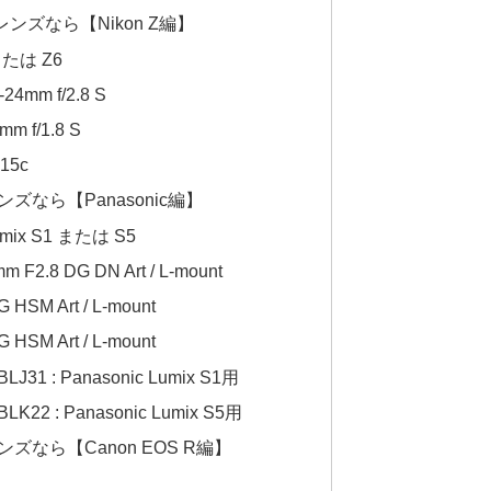
ズなら【Nikon Z編】
または Z6
4mm f/2.8 S
 f/1.8 S
15c
ズなら【Panasonic編】
mix S1 または S5
F2.8 DG DN Art / L-mount
SM Art / L-mount
SM Art / L-mount
1 : Panasonic Lumix S1用
2 : Panasonic Lumix S5用
ズなら【Canon EOS R編】