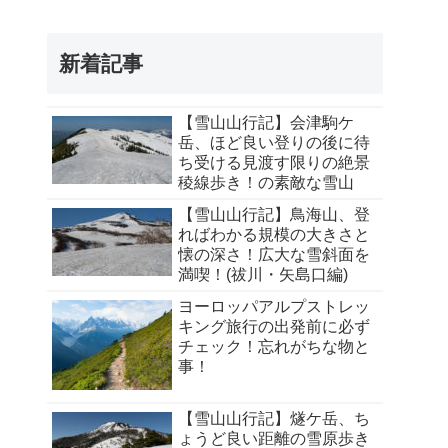
新着記事
【雪山山行記】会津駒ケ
岳、ほど良い登りの後に待
ち受ける見渡す限りの絶景
稜線歩き！の素敵な雪山
【雪山山行記】鳥海山、登
ればわかる規模の大きさと
懐の深さ！広大な雪斜面を
満喫！(祓川・矢島口編)
ヨーロッパアルプストレッ
キング旅行の出発前に必ず
チェック！忘れがちな物と
事！
【雪山山行記】燧ケ岳、ち
ょうど良い距離の雪原歩き