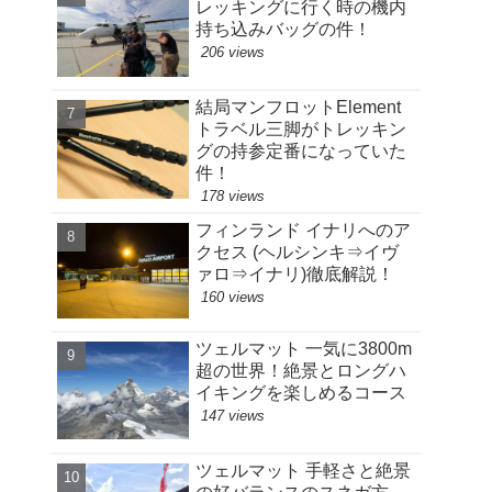
レッキングに行く時の機内
持ち込みバッグの件！
206 views
結局マンフロットElement
トラベル三脚がトレッキン
グの持参定番になっていた
件！
178 views
フィンランド イナリへのア
クセス (ヘルシンキ⇒イヴ
ァロ⇒イナリ)徹底解説！
160 views
ツェルマット 一気に3800m
超の世界！絶景とロングハ
イキングを楽しめるコース
147 views
ツェルマット 手軽さと絶景