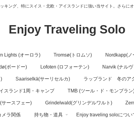
ッキング、特にスイス・北欧・アイスランドに強い当サイト。さらにオ
Enjoy Traveling Solo
rn Lights (オーロラ)
Tromsø(トロムソ)
Nordkapp
dø(ボードー)
Lofoten (ロフォーテン)
Narvik (ナル
)
Saariselkä(サーリセルカ)
ラップランド 冬のア
イスランド1周・キャンプ
TMB (ツール・ド・モンブラン
ee(サースフェー)
Grindelwald(グリンデルワルト)
Ze
カメラ関係
持ち物・道具
Enjoy traveling soloにつ