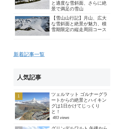
と適度な雪斜面、さらに絶
景で満足の雪山
【雪山山行記】月山、広大
な雪斜面と絶景が魅力、積
雪期限定の縦走周回コース
新着記事一覧
人気記事
ツェルマット ゴルナーグラ
ートからの絶景とハイキン
グは1日かけてじっくり
と！
483 views
グリンデルワルト 午後から