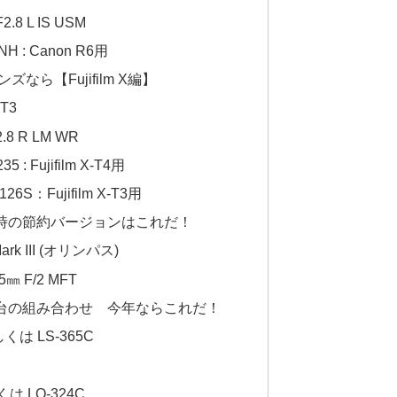
.8 L IS USM
 : Canon R6用
なら【Fujifilm X編】
-T3
8 R LM WR
 Fujifilm X-T4用
S：Fujifilm X-T3用
な時の節約バージョンはこれだ！
rk III (オリンパス)
㎜ F/2 MFT
台の組み合わせ 今年ならこれだ！
もしくは LS-365C
しくは LQ-324C