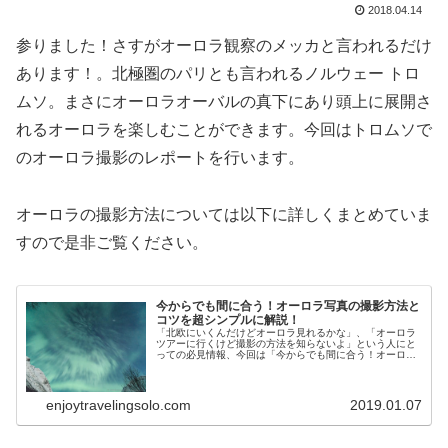
2018.04.14
参りました！さすがオーロラ観察のメッカと言われるだけ
あります！。北極圏のパリとも言われるノルウェー トロ
ムソ。まさにオーロラオーバルの真下にあり頭上に展開さ
れるオーロラを楽しむことができます。今回はトロムソで
のオーロラ撮影のレポートを行います。
オーロラの撮影方法については以下に詳しくまとめていま
すので是非ご覧ください。
今からでも間に合う！オーロラ写真の撮影方法と
コツを超シンプルに解説！
「北欧にいくんだけどオーロラ見れるかな」、「オーロラ
ツアーに行くけど撮影の方法を知らないよ」という人にと
っての必見情報、今回は「今からでも間に合う！オーロラ
写真の撮影方法とコツを超シンプルに解説！」を北欧で
5000枚超のオーロラ写真を撮影した筆者が解説します。
enjoytravelingsolo.com
2019.01.07