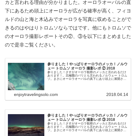
カと言われる理由が分かりました。オーロラオーバルの直
下にあるため頭上にオーロラが広がる確率が高く、フィヨ
ルドの山と海と木込みでオーロラを写真に収めることがで
きるのはやはりトロムソならではです。他にもトロムソで
のオーロラ撮影レポートその②、③を以下にまとめました
ので是非ご覧ください。
参りました！やっぱりオーロラのメッカ！ノルウ
ェー トロムソ オーロラ 撮影レポ ② 2018
参りました！さすがオーロラ観察のメッカと言われるだけ
あります！。北極圏のパリとも言われるノルウェー トロム
ソ。まさにオーロラオーバルの真下にあり頭上に展開され
るオーロラを楽しむことができます。今回はトロムソでの
オーロラ撮影のレポートその②を行います。
enjoytravelingsolo.com
2018.04.14
参りました！やっぱりオーロラのメッカ！ノルウ
ェー トロムソ オーロラ 撮影レポ ③ 2018
参りました！さすがオーロラ観察のメッカと言われるだけ
あります！。北極圏のパリとも言われるノルウェー トロム
ソ。まさにオーロラオーバルの真下にあり頭上に展開され
るオーロラを楽しむことができます。今回はトロムソでの