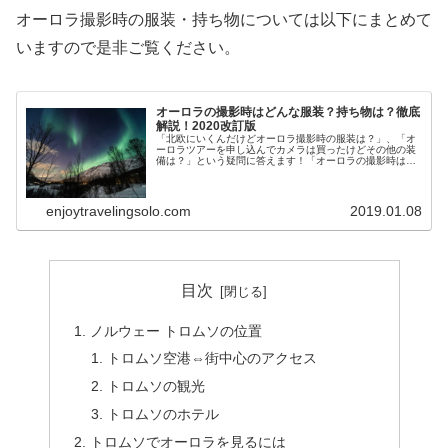
オーロラ撮影時の服装・持ち物については以下にまとめて
いますので是非ご覧ください。
オーロラの撮影時はどんな服装？持ち物は？徹底
解説！2020改訂版
「北欧にいくんだけどオーロラ撮影時の服装は？」、「オ
ーロラツアーを申し込んでカメラは買ったけどその他の装
備は？」という疑問に答えます！「オーロラの撮影時はど
んな服装？持ち物は？徹底解説！」を北欧で5000枚超のオ
ーロラ写真を撮影した筆者が解説します。
enjoytravelingsolo.com
2019.01.08
目次
ノルウェー トロムソの位置
トロムソ空港⇔街中心のアクセス
トロムソの観光
トロムソのホテル
トロムソでオーロラを見るには