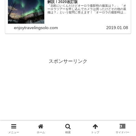
解説！2020改訂版
「北欧にいくんだけどオーロラ撮影時の服装は？」、「オ
ーロラツアーを申し込んでカメラは買ったけどその他の装
備は？」という疑問に答えます！「オーロラの撮影時はど
んな服装？持ち物は？徹底解説！」を北欧で5000枚超のオ
ーロラ写真を撮影した筆者が解説します。
enjoytravelingsolo.com
2019.01.08
スポンサーリンク
メニュー
ホーム
検索
トップ
サイドバー