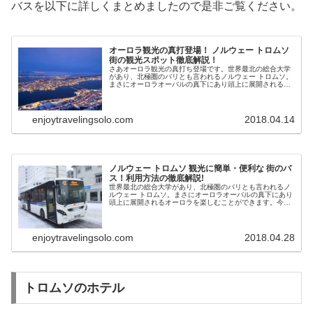
バスを以下に詳しくまとめましたので是非ご覧ください。
オーロラ観光の真打登場！ ノルウェー トロムソ
街の観光スポット徹底解説！
さあオーロラ観光の真打ち登場です。世界最北の総合大学
があり、北極圏のパリとも言われるノルウェー トロムソ。
まさにオーロラオーバルの真下にあり頭上に展開されるオ
ーロラを楽しむことができます。今回はトロムソ街中心部
の様子について徹底解説します。
enjoytravelingsolo.com
2018.04.14
ノルウェー トロムソ 観光に簡単・便利な 街のバ
ス！利用方法の徹底解説!
世界最北の総合大学があり、北極圏のパリとも言われるノ
ルウェー トロムソ。まさにオーロラオーバルの真下にあり
頭上に展開されるオーロラを楽しむことができます。今回
はトロムソ街中心部の観光にとても便利な公共バスの利用
方法について徹底解説します。
enjoytravelingsolo.com
2018.04.28
トロムソのホテル