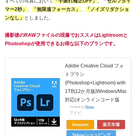
すべての写真において
「手振れ補正OFF」
、
「
セルフタイ
マー2秒」
、
「無限遠フォーカス」
、
「ノイズリダクショ
ンなし」
としました。
撮影後のRAWファイルの現像でおススメはLightroomと
Photoshopが使用できるお得な以下のプランです。
Adobe Creative Cloud フォ
トプラン
(Photoshop+Lightroom) with
1TB|12か月版|Windows/Mac
対応|オンラインコード版
created by
Rinker
アドビ
Amazon
楽天市場
Yahooショッピング