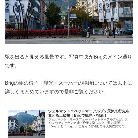
駅を出ると見える風景です。写真中央がBrigのメイン通り
です。
Brigの駅の様子・観光・スーパーの場所については以下に
詳しくまとめていますので是非ご覧ください。
ツェルマット？ベットマーアルプ？天気で行先を
変える上級技！Brigで観光・宿泊！
ツェルマット・サースフェー・ベットマーアルプなど、ス
イス ヴァレー州の名峰・絶景を楽しむ上で要の場所
「Visp」と「Brig」。どちらに宿泊しても天気次第でその
場で行先を変更して現地に容易に向かうことができます。
今回はBrigでの観光・宿泊・町の様子について解説を行い
ます。