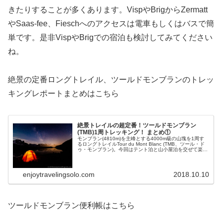
きたりすることが多くあります。VispやBrigからZermatt
やSaas-fee、Fieschへのアクセスは電車もしくはバスで簡
単です。是非VispやBrigでの宿泊も検討してみてください
ね。
絶景の定番ロングトレイル、ツールドモンブランのトレッ
キングレポートまとめはこちら
絶景トレイルの超定番！ツールドモンブラン
(TMB)1周トレッキング！ まとめ①
モンブラン(4810m)を主峰とする4000m級の山塊を1周す
るロングトレイルTour du Mont Blanc (TMB、ツール・ド
ゥ・モンブラン)。今回はテント泊と山小屋泊を交ぜて楽し
みました。今回はこのTMB1周トレッキングのまとめその
①を行います。
enjoytravelingsolo.com
2018.10.10
ツールドモンブラン便利帳はこちら