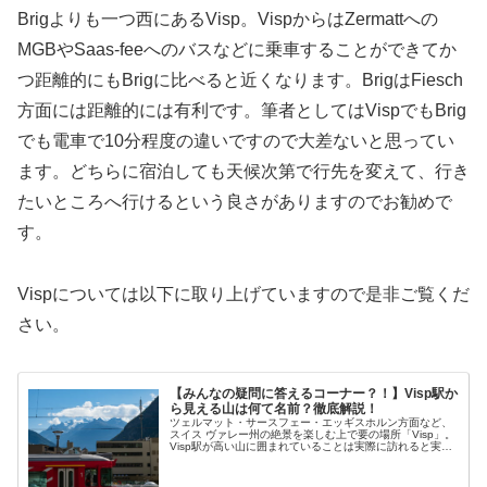
Brigよりも一つ西にあるVisp。VispからはZermattへの
MGBやSaas-feeへのバスなどに乗車することができてか
つ距離的にもBrigに比べると近くなります。BrigはFiesch
方面には距離的には有利です。筆者としてはVispでもBrig
でも電車で10分程度の違いですので大差ないと思ってい
ます。どちらに宿泊しても天候次第で行先を変えて、行き
たいところへ行けるという良さがありますのでお勧めで
す。
Vispについては以下に取り上げていますので是非ご覧くだ
さい。
【みんなの疑問に答えるコーナー？！】Visp駅か
ら見える山は何て名前？徹底解説！
ツェルマット・サースフェー・エッギスホルン方面など、
スイス ヴァレー州の絶景を楽しむ上で要の場所「Visp」。
Visp駅が高い山に囲まれていることは実際に訪れると実感
する点です。今回は【みんなの疑問に答えるコーナー】
Visp駅から見える山はなんて名前？に解答します。