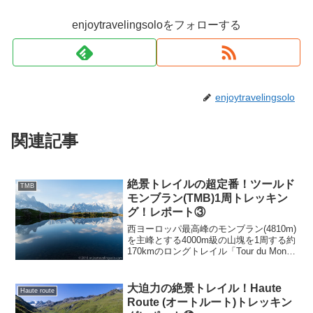
enjoytravelingsoloをフォローする
enjoytravelingsolo
関連記事
絶景トレイルの超定番！ツールド
TMB
モンブラン(TMB)1周トレッキン
グ！レポート③
西ヨーロッパ最高峰のモンブラン(4810m)
を主峰とする4000m級の山塊を1周する約
170kmのロングトレイル「Tour du Mont
Blanc (TMB、ツール・ドゥ・モンブラ
ン)」。今回テント泊を織り交ぜてTMB1
周のトレッキングを行いました。2日目前
大迫力の絶景トレイル！Haute
Haute route
半のレポートです。
Route (オートルート)トレッキン