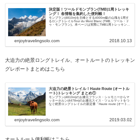
決定版！ツールドモンブラン(TMB)1周トレッキ
ング！ 各情報を集約した便利帳！
モンブラン(4810m)を主峰とする4000m級の山塊を1周す
るロングトレイルTour du Mont Blanc (TMB、ツール・ド
ゥ・モンブラン)。本ページは実際にTMB1周トレッキング
中に、またはプランニングの際に調べる・利用する可能性
が高い情報をまとめた便利帳です。
enjoytravelingsolo.com
2018.10.13
大迫力の絶景ロングトレイル、オートルートのトレッキン
グレポートまとめはこちら
大迫力の絶景トレイル！Haute Route (オートル
ート)トレッキング まとめ①
モンブラン(4810m)のお膝元フランス・シャモニーからマ
ッターホルン(4478m)のお膝元スイス・ツェルマットをつ
なぐ絶景ロングトレイルの新定番「Haute route (オートル
ート)」。今回はこのHaute routeのトレッキングまとめそ
の①を行います。
enjoytravelingsolo.com
2019.03.02
オートルート便利帳はこちら