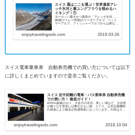
スイス 通はここを選ぶ！世界遺産アレ
ッチ氷河と裏ユングフラウを眺めるハ
イキング！①
ヨーロッパ最大かつ最長の「アレッチ氷河」。
南側(ヴァレー州側)のリーダーアルプ、ベット
マーアルプ、フィッシャーアルプからは異なる
氷河の美しさを満喫することができます。本ペ
ージではフィッシャーアルプ、エッギスホルン
からのアレッチ氷河の眺めを満喫するポイント
enjoytravelingsolo.com
2019.03.26
前編について取り上げます。
スイス電車乗車券 自動券売機での買い方については以下
に詳しくまとめていますので是非ご覧ください。
スイス 近中距離の電車・バス乗車券 自動券売機
での買い方！ 徹底ガイド！
4000m超級の山々、大迫力の氷河、美しい湖など、大自然
が織りなす景色には事欠かない国、スイス。公共交通機関
の発達により観光が快適簡単になっています。今回はその
スイスの観光を支える大黒柱「スイス鉄道・ポストバス」
の乗車チケットを自動券売機で購入する方法の徹底解説を
行います。
enjoytravelingsolo.com
2018.10.04