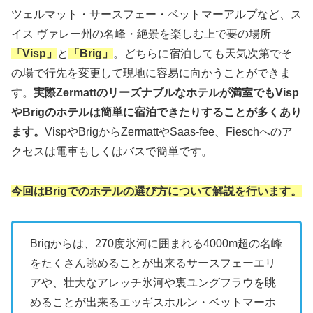
ツェルマット・サースフェー・ベットマーアルプなど、ス
イス ヴァレー州の名峰・絶景を楽しむ上で要の場所
「Visp」
と
「Brig」
。どちらに宿泊しても天気次第でそ
の場で行先を変更して現地に容易に向かうことができま
す。
実際Zermattのリーズナブルなホテルが満室でもVisp
やBrigのホテルは簡単に宿泊できたりすることが多くあり
ます。
VispやBrigからZermattやSaas-fee、Fieschへのア
クセスは電車もしくはバスで簡単です。
今回はBrigでのホテルの選び方について解説を行います。
Brigからは、270度氷河に囲まれる4000m超の名峰
をたくさん眺めることが出来るサースフェーエリ
アや、壮大なアレッチ氷河や裏ユングフラウを眺
めることが出来るエッギスホルン・ベットマーホ