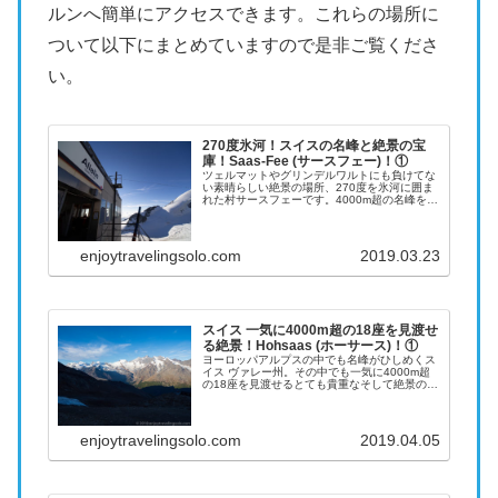
ルンへ簡単にアクセスできます。これらの場所に
ついて以下にまとめていますので是非ご覧くださ
い。
270度氷河！スイスの名峰と絶景の宝
庫！Saas-Fee (サースフェー)！①
ツェルマットやグリンデルワルトにも負けてな
い素晴らしい絶景の場所、270度を氷河に囲ま
れた村サースフェーです。4000m超の名峰を間
近に眺めることができ、世界最高地の地下鉄
「メトロアルピン」もあります。比較的空いて
いて絶景を楽しめるサースフェーをレポートし
ます。
enjoytravelingsolo.com
2019.03.23
スイス 一気に4000m超の18座を見渡せ
る絶景！Hohsaas (ホーサース)！①
ヨーロッパアルプスの中でも名峰がひしめくス
イス ヴァレー州。その中でも一気に4000m超
の18座を見渡せるとても貴重なそして絶景の場
所があります。それがHohsaas (ホーサース)で
す。今回はそんなHohsaas(ホーサース)の徹底
解説その①を行います。
enjoytravelingsolo.com
2019.04.05