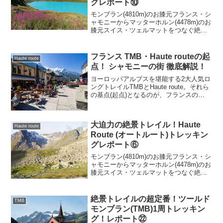
グレポート⑩
モンブラン(4810m)のお膝元フランス・シ
ャモニーからマッターホルン(4478m)のお
膝元スイス・ツェルマットをつなぐ絶景
ロングトレイルの新定番「Haute route
(オートルート)」。今回はこのHaute
routeのトレッキング5日目前編のレポー
フランス TMB・Haute routeの起
Haute route
トを行います。
点！ シャモニーの街 徹底解説！
ヨーロッパアルプスを堪能する2大人気ロ
ングトレイルTMBとHaute route。それら
の基点(起点)となるのが、フランスの
Chamonix(シャモニー)です。今回はその
シャモニー(Chamonix)の街の徹底解説を
行います。
大迫力の絶景トレイル！Haute
Haute route
Route (オートルート)トレッキン
グレポート⑥
モンブラン(4810m)のお膝元フランス・シ
ャモニーからマッターホルン(4478m)のお
膝元スイス・ツェルマットをつなぐ絶景
ロングトレイルの新定番「Haute route
(オートルート)」。今回はこのHaute
routeのトレッキング3日目前編のレポー
絶景トレイルの超定番！ツールド
TMB
トを行います。
モンブラン(TMB)1周トレッキン
グ！レポート㉒