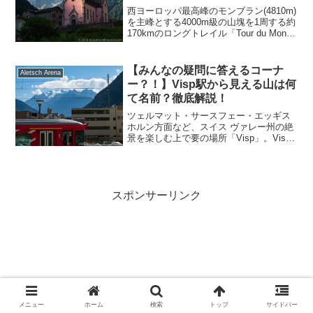
西ヨーロッパ最高峰のモンブラン(4810m)
を主峰とする4000m級の山塊を1周する約
170kmのロングトレイル「Tour du Mont
Blanc (TMB、ツール・ドゥ・モンブラ
ン)」。今回テント泊を織り交ぜてTMB1
周のトレッキングを行いました。10日目
【みんなの疑問に答えるコーナ
Aletsch Arena
前半のレポートです。
ー？！】Visp駅から見える山は何
て名前？徹底解説！
ツェルマット・サースフェー・エッギス
ホルン方面など、スイス ヴァレー州の絶
景を楽しむ上で要の場所「Visp」。Visp
駅が高い山に囲まれていることは実際に
訪れると実感する点です。今回は【みん
なの疑問に答えるコーナー】Visp駅から
見える山はなんて名前？に解答します。
スポンサーリンク
メニュー
ホーム
検索
トップ
サイドバー