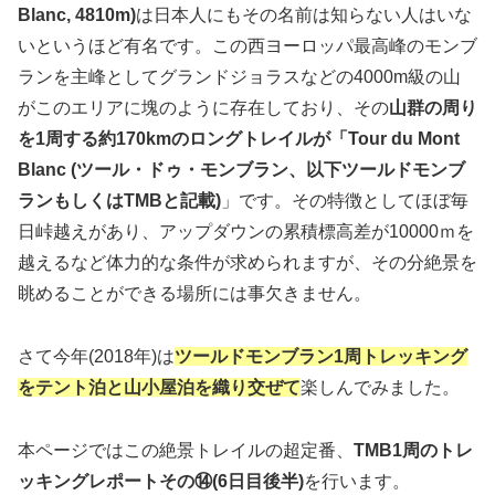
Blanc, 4810m)
は日本人にもその名前は知らない人はいな
いというほど有名です。この西ヨーロッパ最高峰のモンブ
ランを主峰としてグランドジョラスなどの4000m級の山
がこのエリアに塊のように存在しており、その
山群の周り
を1周する約170kmのロングトレイルが「Tour du Mont
Blanc (ツール・ドゥ・モンブラン、以下ツールドモンブ
ランもしくはTMBと記載)
」です。その特徴としてほぼ毎
日峠越えがあり、アップダウンの累積標高差が10000ｍを
越えるなど体力的な条件が求められますが、その分絶景を
眺めることができる場所には事欠きません。
さて今年(2018年)は
ツールドモンブラン1周トレッキング
をテント泊と山小屋泊を織り交ぜて
楽しんでみました。
本ページではこの絶景トレイルの超定番、
TMB1周のトレ
ッキングレポートその⑭(6日目後半)
を行います。