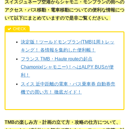
スイスジュネーブ空港からシャモニ・モンブランの街への
アクセス・バス移動・電車移動についての便利な情報につ
いて以下にまとめていますので是非ご覧ください。
決定版！ツールドモンブラン(TMB)1周トレッ
キング！ 各情報を集約した便利帳！
フランス TMB・Haute routeの起点
Chamonix(シャモニー)！へはALPY BUSが便
利！
スイス 近中距離の電車・バス乗車券 自動券売
機での買い方！ 徹底ガイド！
TMBの楽しみ方・計画の立て方・攻略の仕方について、