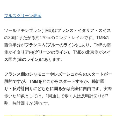
フルスクリーン表示
ツールドモンブラン(TMB)は
フランス・イタリア・スイス
の3国にまたがる約170㎞のロングトレイルです。TMBの
西側半分が
フランス
内(
ブルーのライン
)にあり、TMBの南
側が
イタリア
内(
グリーンのライン
)、TMBの北東側が
スイ
ス
国内(
赤のライン
)にあります。
フランス側のシャモニーやレズーシュからのスタートが一
般的ですが、TMBをどこからスタートするか、時計回
り・反時計回りにどちらに周るかは完全に自由
です。実際
歩いた印象としては、1周通しで歩く人は反時計回りが7
割、時計回りが3割です。