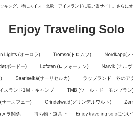
ッキング、特にスイス・北欧・アイスランドに強い当サイト。さらにオ
Enjoy Traveling Solo
rn Lights (オーロラ)
Tromsø(トロムソ)
Nordkapp
dø(ボードー)
Lofoten (ロフォーテン)
Narvik (ナル
)
Saariselkä(サーリセルカ)
ラップランド 冬のア
イスランド1周・キャンプ
TMB (ツール・ド・モンブラン
ee(サースフェー)
Grindelwald(グリンデルワルト)
Ze
カメラ関係
持ち物・道具
Enjoy traveling soloにつ