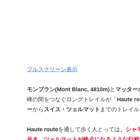
フルスクリーン表示
モンブラン(Mont Blanc, 4810m)
と
マッターホル
峰の間をつなぐロングトレイルが「
Haute 
ー
から
スイス・ツェルマット
までのトレイル
Haute route
を通して歩く人とっては
、
シャ
歩き、ツェルマットが終点になるような行程