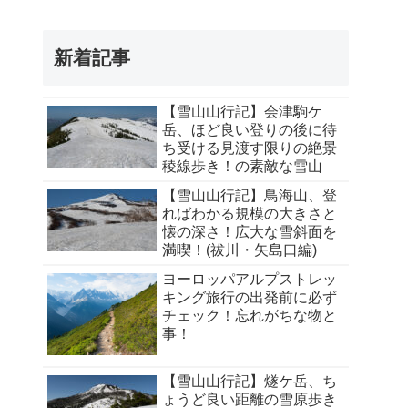
新着記事
【雪山山行記】会津駒ケ
岳、ほど良い登りの後に待
ち受ける見渡す限りの絶景
稜線歩き！の素敵な雪山
【雪山山行記】鳥海山、登
ればわかる規模の大きさと
懐の深さ！広大な雪斜面を
満喫！(祓川・矢島口編)
ヨーロッパアルプストレッ
キング旅行の出発前に必ず
チェック！忘れがちな物と
事！
【雪山山行記】燧ケ岳、ち
ょうど良い距離の雪原歩き