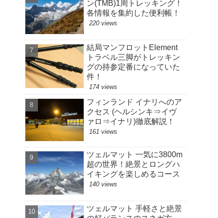
ン(TMB)1周トレッキング！
各情報を集約した便利帳！
220 views
結局マンフロットElement
トラベル三脚がトレッキン
グの持参定番になっていた
件！
174 views
フィンランド イナリへのア
クセス (ヘルシンキ⇒イヴ
ァロ⇒イナリ)徹底解説！
161 views
ツェルマット 一気に3800m
超の世界！絶景とロングハ
イキングを楽しめるコース
140 views
ツェルマット 手軽さと絶景