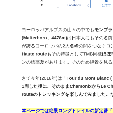
X
Facebook
はてブ
0
ヨーロッパアルプスの山々の中でも
モンブラン(
(Matterhorn、4478m)
は日本人にもその名前
が誇るヨーロッパの2大名峰の間をつなぐロ
Haute route
もその特徴としてTMB同様
ほぼ
ンの標高差があります。そのため絶景を見る
さて今年(2018年)は
「Tour du Mont B
1周した後に、そのままChamonixからLe Ch
routeのトレッキングを楽しんでみました。
本ページでは絶景ロングトレイルの新定番「Hau