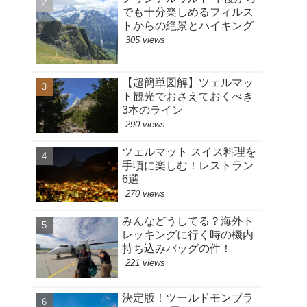
でも十分楽しめるフィルス
トからの絶景とハイキング
305 views
【超簡単図解】ツェルマッ
ト観光でおさえておくべき
3本のライン
290 views
ツェルマット スイス料理を
手頃に楽しむ！レストラン
6選
270 views
みんなどうしてる？海外ト
レッキングに行く時の機内
持ち込みバッグの件！
221 views
決定版！ツールドモンブラ