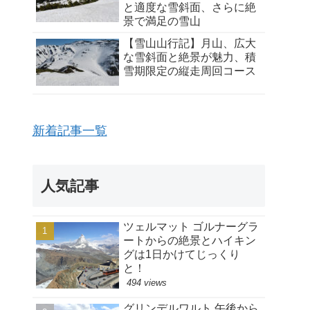
と適度な雪斜面、さらに絶
景で満足の雪山
【雪山山行記】月山、広大
な雪斜面と絶景が魅力、積
雪期限定の縦走周回コース
新着記事一覧
人気記事
ツェルマット ゴルナーグラ
ートからの絶景とハイキン
グは1日かけてじっくり
と！
494 views
グリンデルワルト 午後から