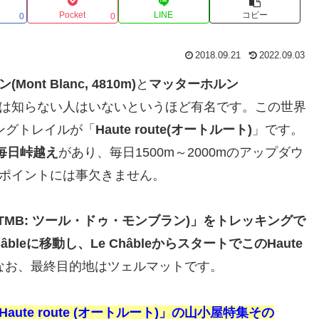
Pocket
LINE
コピー
0
0
2018.09.21
2022.09.03
Mont Blanc, 4810m)
と
マッターホルン
は知らない人はいないというほど有名です。この世界
ングトレイルが「
Haute route(オートルート)
」です。
毎日峠越え
があり、毎日1500m～2000mのアップダウ
ポイントには事欠きません。
lanc (TMB: ツール・ドゥ・モンブラン)」をトレッキングで
âbleに移動し、Le ChâbleからスタートでこのHaute
なお、最終目的地はツェルマットです。
te route (オートルート)」の山小屋特集その