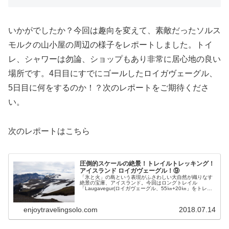
いかがでしたか？今回は趣向を変えて、素敵だったソルス
モルクの山小屋の周辺の様子をレポートしました。トイ
レ、シャワーは勿論、ショップもあり非常に居心地の良い
場所です。4日目にすでにゴールしたロイガヴェーグル、
5日目に何をするのか！？次のレポートをご期待くださ
い。
次のレポートはこちら
圧倒的スケールの絶景！トレイルトレッキング！
アイスランド ロイガヴェーグル！⑨
「氷と火」の島という表現がふさわしい大自然が織りなす
絶景の宝庫、アイスランド。今回はロングトレイル
「Laugavegur(ロイガヴェーグル、55㎞+20㎞」をトレッ
キング、テント泊で、その圧倒的スケール大自然の絶景を
楽しみました。本記事ではその⑨をレポートします。
enjoytravelingsolo.com
2018.07.14