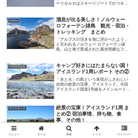
ーリセルカはスキーリゾートでかつオー
ロラが見ることができ、夏期はウルホ・
ケッコネン国立公園トレイルのベースと
して人気の場所です。今回はそんなサー
溜息が出る美しさ！ノルウェー
Lofoten
リセルカでの宿泊先の選び方を解説しま
ロフォーテン諸島 観光・宿泊・
す。
トレッキング まとめ
「アルプスの頂きを海に浮かべたよう」
と言われるノルウェー ロフォーテン諸
島。山と海で形成された風光明媚なフィ
ヨルドからなる景色は、どこから眺めて
も溜息がでるほど美しく多くの人を魅了
しています。今回はロフォーテン諸島の
キャンプ好きにはたまらない国！
アイスランド
観光・宿泊・トレッキングのまとめを徹
アイスランド1周レポート その②
底解説します。
「氷と火」の島という表現がふさわしい
自然の絶景の宝庫、アイスランド。今回
アイスランド国道1号線をメインルートと
して、テント泊で大自然を楽しみながら
アイスランド1周を行いました。本記事で
はアイスランド1周その２をレポートしま
絶景の宝庫！アイスランド1周 ま
す。
アイスランド
とめ② 宿泊事情、持ち物、食
事、その他！
「氷と火」の島という表現がふさわしい
自然の絶景の宝庫、アイスランド。今回
メニュー
ホーム
検索
トップ
サイドバー
アイスランド国道1号線をメインルートと