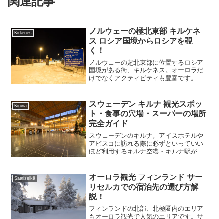
関連記事
ノルウェーの極北東部 キルケネ
Kirkenes
ス ロシア国境からロシアを覗
く！
ノルウェーの超北東部に位置するロシア
国境がある街、キルケネス。オーロラだ
けでなくアクティビティも豊富です。そ
して日本人にとってはVISAが必要なロシ
ア、今回はノルウェー・ロシア国境に行
ってロシアを覗いてきましたので実際の
スウェーデン キルナ 観光スポッ
Kiruna
写真を交えてレポートします。
ト・食事の穴場・スーパーの場所
完全ガイド
スウェーデンのキルナ。アイスホテルや
アビスコに訪れる際に必ずといっていい
ほど利用するキルナ空港・キルナ駅があ
り、乗り継ぎの関係で宿泊する可能性も
高く、ラップランドの要となる場所で
す。半日～1日余裕ができたけど、キルナ
オーロラ観光 フィンランド サー
Saariselkä
観光どうしよう？そんな時の味方です！
リセルカでの宿泊先の選び方解
説！
フィンランドの北部、北極圏内のエリア
もオーロラ観光で人気のエリアです。サ