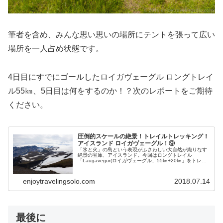
筆者を含め、みんな思い思いの場所にテントを張って広い
場所を一人占め状態です。
4日目にすでにゴールしたロイガヴェーグル ロングトレイ
ル55㎞、5日目は何をするのか！？次のレポートをご期待
ください。
圧倒的スケールの絶景！トレイルトレッキング！
アイスランド ロイガヴェーグル！⑨
「氷と火」の島という表現がふさわしい大自然が織りなす
絶景の宝庫、アイスランド。今回はロングトレイル
「Laugavegur(ロイガヴェーグル、55㎞+20㎞」をトレッ
キング、テント泊で、その圧倒的スケール大自然の絶景を
楽しみました。本記事ではその⑨をレポートします。
enjoytravelingsolo.com
2018.07.14
最後に