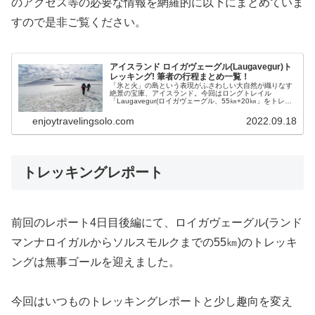
のアクセス等の必要な情報を網羅的に以下にまとめていま
すので是非ご覧ください。
アイスランド ロイガヴェーグル(Laugavegur)ト
レッキング! 筆者の行程まとめ一覧！
「氷と火」の島という表現がふさわしい大自然が織りなす
絶景の宝庫、アイスランド。今回はロングトレイル
「Laugavegur(ロイガヴェーグル、55㎞+20㎞」をトレッ
キング、テント泊で、その圧倒的スケール大自然の絶景を
楽しみました。本記事は全行程のまとめ一覧です。
enjoytravelingsolo.com
2022.09.18
トレッキングレポート
前回のレポート4日目後編にて、ロイガヴェーグル(ランド
マンナロイガルからソルスモルクまでの55㎞)のトレッキ
ングは無事ゴールを迎えました。
今回はいつものトレッキングレポートと少し趣向を変え