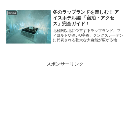
「Laugavegur(ロイガヴェーグル、55㎞
+20㎞」をトレッキング、テント泊で、そ
の圧倒的スケール大自然の絶景を楽しみ
冬のラップランドを楽しむ！ ア
Kiruna
ました。本記事ではその③をレポートし
イスホテル編 「宿泊・アクセ
ます。
ス」完全ガイド！
北極圏以北に位置するラップランド。フ
ィヨルドや深いU字谷、クングスレーデン
に代表される壮大な大自然が広がる地域
です。冬のラップランドもアクティビテ
ィがいっぱい。今回は「アイスホテル」
に泊まってきましたので実際の写真を交
えて紹介します。
スポンサーリンク