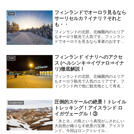
ロラが見ることができ、夏期はウルホ・
ケッコネン国立公園トレイルのベースと
して人気の場所です。今回はそんなサー
フィンランドでオーロラ見るなら
Inari
リセルカでの宿泊先の選び方を解説しま
サーリセルカ？イナリ？それと
す。
も・・
フィンランドの北部、北極圏内のエリア
もオーロラ観光で人気です。フィンラン
ドでオーロラを見るなら筆者のおすすめ
は断然「イナリ」なのですが、日本から
は色んな理由で「サーリセルカ」も根強
い人気があります。今回は両者の比較し
フィンランド イナリへのアクセ
Inari
ながらそれぞれの特徴を上げていきま
ス (ヘルシンキ⇒イヴァロ⇒イナ
す。
リ)徹底解説！
フィンランドの北部、北極圏内のエリア
もオーロラ観光で人気のエリアです。フ
ィンランド内で他に観光地として有名な
所はありますが、オーロラを見るなら筆
者のおすすめは断然「イナリ」です。今
回はこのラップランド北部に位置するイ
圧倒的スケールの絶景！トレイル
Laugavegur
ナリへのアクセスについてまとめます。
トレッキング！アイスランド ロ
イガヴェーグル！③
「氷と火」の島という表現がふさわしい
大自然が織りなす絶景の宝庫、アイスラ
ンド。今回はロングトレイル