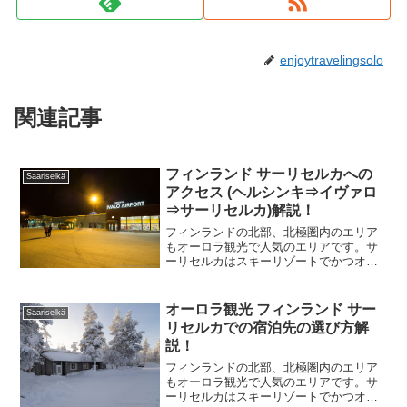
enjoytravelingsolo
関連記事
フィンランド サーリセルカへの
Saariselkä
アクセス (ヘルシンキ⇒イヴァロ
⇒サーリセルカ)解説！
フィンランドの北部、北極圏内のエリア
もオーロラ観光で人気のエリアです。サ
ーリセルカはスキーリゾートでかつオー
ロラが見ることができ、夏期はウルホ・
ケッコネン国立公園トレイルのベースと
して人気の場所です。今回はサーリセル
オーロラ観光 フィンランド サー
Saariselkä
カへのアクセスについてまとめます。
リセルカでの宿泊先の選び方解
説！
フィンランドの北部、北極圏内のエリア
もオーロラ観光で人気のエリアです。サ
ーリセルカはスキーリゾートでかつオー