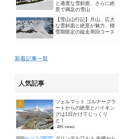
と適度な雪斜面、さらに絶
景で満足の雪山
【雪山山行記】月山、広大
な雪斜面と絶景が魅力、積
雪期限定の縦走周回コース
新着記事一覧
人気記事
ツェルマット ゴルナーグラ
ートからの絶景とハイキン
グは1日かけてじっくり
と！
485 views
グリンデルワルト 午後から