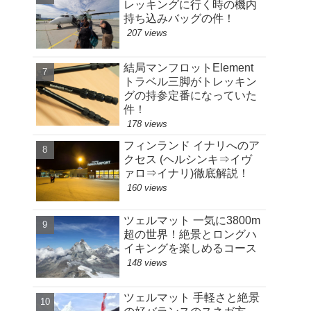
レッキングに行く時の機内
持ち込みバッグの件！
207 views
結局マンフロットElement
トラベル三脚がトレッキン
グの持参定番になっていた
件！
178 views
フィンランド イナリへのア
クセス (ヘルシンキ⇒イヴ
ァロ⇒イナリ)徹底解説！
160 views
ツェルマット 一気に3800m
超の世界！絶景とロングハ
イキングを楽しめるコース
148 views
ツェルマット 手軽さと絶景