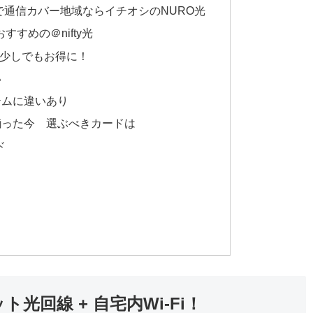
通信カバー地域ならイチオシのNURO光
すすめの＠nifty光
少しでもお得に！
い
テムに違いあり
揃った今 選ぶべきカードは
ド
回線 + 自宅内Wi-Fi！