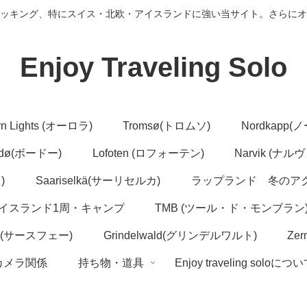
ッキング、特にスイス・北欧・アイスランドに強い当サイト。さらにオ
Enjoy Traveling Solo
rn Lights (オーロラ)
Tromsø(トロムソ)
Nordkapp
dø(ボードー)
Lofoten (ロフォーテン)
Narvik (ナル
)
Saariselkä(サーリセルカ)
ラップランド 冬のア
イスランド1周・キャンプ
TMB (ツール・ド・モンブラン
ee(サースフェー)
Grindelwald(グリンデルワルト)
Ze
カメラ関係
持ち物・道具
Enjoy traveling soloにつ