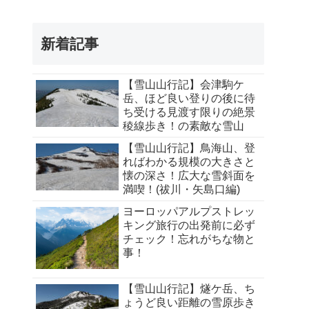
新着記事
【雪山山行記】会津駒ケ
岳、ほど良い登りの後に待
ち受ける見渡す限りの絶景
稜線歩き！の素敵な雪山
【雪山山行記】鳥海山、登
ればわかる規模の大きさと
懐の深さ！広大な雪斜面を
満喫！(祓川・矢島口編)
ヨーロッパアルプストレッ
キング旅行の出発前に必ず
チェック！忘れがちな物と
事！
【雪山山行記】燧ケ岳、ち
ょうど良い距離の雪原歩き