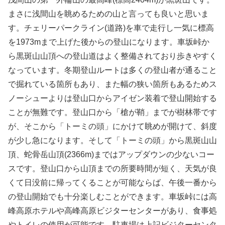
まさに浅間山を眺めるための山と言っても良いと思いま
す。チェリーパークライン(道路)を車で走行し一気に標高
を1973mまで上げた後からの登山になります。車坂峠か
ら黒斑山山頂への登山道はよく整備されており歩きやすく
なっています。冬期登山ルートは多くの登山者が通ること
で掘れている箇所もあり、また幅の狭い箇所もあるためス
ノーシューよりは登山口からアイゼン装着で登山開始する
ことが無難です。登山口から「槍が鞘」までが樹林帯です
が、そこから「トーミの頭」にかけて眺めが開けて、斜度
が少し急になります。そして「トーミの頭」から黒斑山山
頂、蛇骨岳山頂(2366m)まではアップダウンの少ないコー
スです。登山口から山頂までの所要時間が短く、天気が良
くて日没前に帰ってくることが可能ならば、午後一番から
の登山開始でも十分楽しむことができます。車坂峠には高
峰高原ホテルや高峰高原ビジターセンターがあり、食事処
やトイレの使用が可能です。駐車場は上記ビジターセンタ