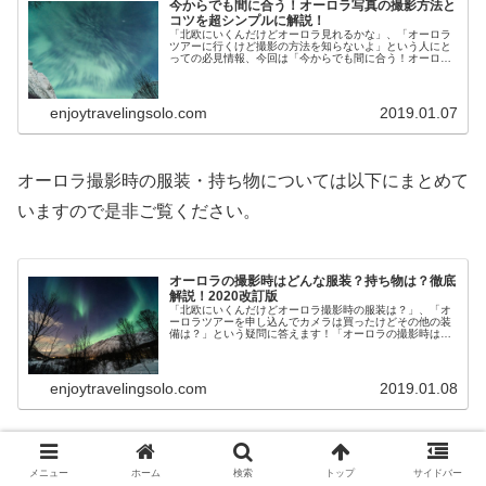
今からでも間に合う！オーロラ写真の撮影方法と
コツを超シンプルに解説！
「北欧にいくんだけどオーロラ見れるかな」、「オーロラ
ツアーに行くけど撮影の方法を知らないよ」という人にと
っての必見情報、今回は「今からでも間に合う！オーロラ
写真の撮影方法とコツを超シンプルに解説！」を北欧で
5000枚超のオーロラ写真を撮影した筆者が解説します。
enjoytravelingsolo.com
2019.01.07
オーロラ撮影時の服装・持ち物については以下にまとめて
いますので是非ご覧ください。
オーロラの撮影時はどんな服装？持ち物は？徹底
解説！2020改訂版
「北欧にいくんだけどオーロラ撮影時の服装は？」、「オ
ーロラツアーを申し込んでカメラは買ったけどその他の装
備は？」という疑問に答えます！「オーロラの撮影時はど
んな服装？持ち物は？徹底解説！」を北欧で5000枚超のオ
ーロラ写真を撮影した筆者が解説します。
enjoytravelingsolo.com
2019.01.08
メニュー
ホーム
検索
トップ
サイドバー