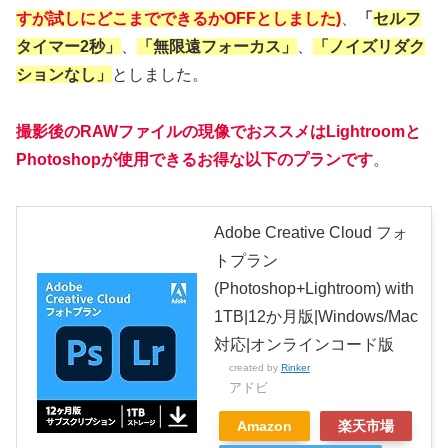
すが試しにどこまでできるかOFFとしました)
、
「
セルフ
タイマー2秒」
、
「無限遠フォーカス」
、
「ノイズリダク
ションなし」
としました。
撮影後のRAWファイルの現像で
おススメはLightroomと
Photoshopが使用できるお得な以下のプランです
。
Adobe Creative Cloud フォ
トプラン
(Photoshop+Lightroom) with
1TB|12か月版|Windows/Mac
対応|オンラインコード版
created by
Rinker
アドビ
Amazon
楽天市場