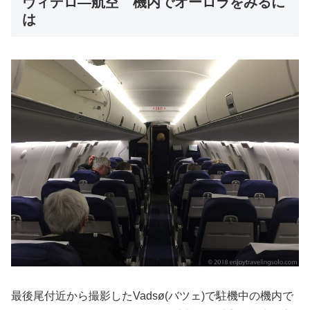
ヴィデロ―航空 機内でオーロラをみるに
は
最後尾付近から撮影したVadsø(バツェ)で駐機中の機内で