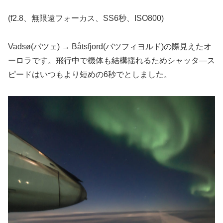
(f2.8、無限遠フォーカス、SS6秒、ISO800)
Vadsø(バツェ) → Båtsfjord(バツフィヨルド)の際見えたオ
ーロラです。飛行中で機体も結構揺れるためシャッタ―ス
ピードはいつもより短めの6秒でとしました。