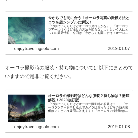
今からでも間に合う！オーロラ写真の撮影方法と
コツを超シンプルに解説！
「北欧にいくんだけどオーロラ見れるかな」、「オーロラ
ツアーに行くけど撮影の方法を知らないよ」という人にと
っての必見情報、今回は「今からでも間に合う！オーロラ
写真の撮影方法とコツを超シンプルに解説！」を北欧で
5000枚超のオーロラ写真を撮影した筆者が解説します。
enjoytravelingsolo.com
2019.01.07
オーロラ撮影時の服装・持ち物については以下にまとめて
いますので是非ご覧ください。
オーロラの撮影時はどんな服装？持ち物は？徹底
解説！2020改訂版
「北欧にいくんだけどオーロラ撮影時の服装は？」、「オ
ーロラツアーを申し込んでカメラは買ったけどその他の装
備は？」という疑問に答えます！「オーロラの撮影時はど
んな服装？持ち物は？徹底解説！」を北欧で5000枚超のオ
ーロラ写真を撮影した筆者が解説します。
enjoytravelingsolo.com
2019.01.08