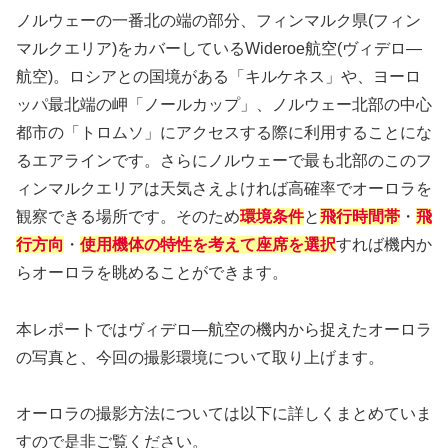
ノルウェーの一番北の端の部分、フィンマルク県(フィン
マルクエリア)をカバーしているWideroe航空(ヴィデロ―
航空)。ロシアとの国境がある「キルケネス」や、ヨーロ
ッパ最北端の岬「ノールカップ」、ノルウェー北部の中心
都市の「トロムソ」にアクセスする際に利用することにな
るエアラインです。さらにノルウェーで最も北部のこのフ
ィンマルクエリアは天気さえよければ高確率でオーロラを
観察できる場所です。そのため
環境条件
と
飛行時間帯
・
飛
行方向
・
使用機体の特性を考えて座席を選択
すれば機内か
らオーロラを眺めることができます。
本レポートではヴィデロ―航空の機内から捉えたオーロラ
の写真と、今回の撮影環境について取り上げます。
オーロラの撮影方法については以下に詳しくまとめていま
すので是非ご覧ください。