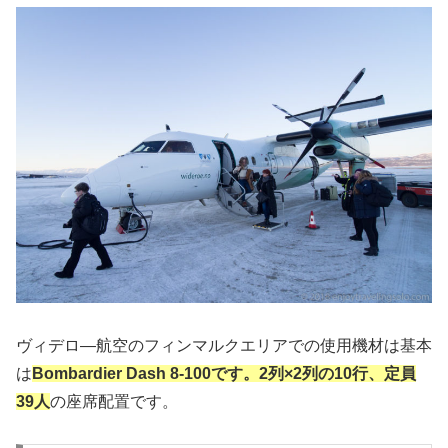
ヴィデロ―航空のフィンマルクエリアでの使用機材は基本
は
Bombardier Dash 8-100です。2列×2列の10行、定員
39人
の座席配置です。