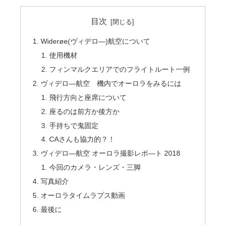
目次
Widerøe(ヴィデロ―)航空について
使用機材
フィンマルクエリアでのフライトルート一例
ヴィデロ―航空 機内でオーロラをみるには
飛行方向と座席について
座るのは前方か後方か
手持ちで鬼固定
CAさんも協力的？！
ヴィデロ―航空 オーロラ撮影レポ―ト 2018
今回のカメラ・レンズ・三脚
写真紹介
オーロラタイムラプス動画
最後に